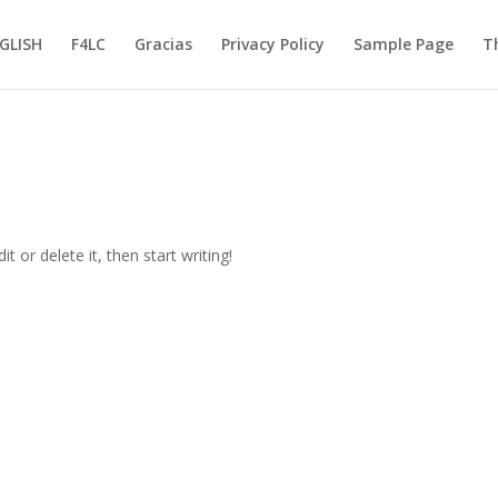
GLISH
F4LC
Gracias
Privacy Policy
Sample Page
T
t or delete it, then start writing!